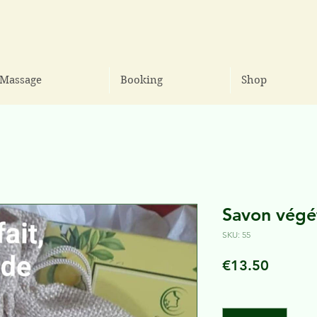
Massage
Booking
Shop
Savon végé
SKU: 55
Price
€13.50
Quantity
*