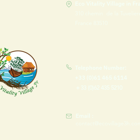
Eco Vitality Village in F
310 chemin de la Tuvelier
France 83510
Telephone Number:
+33 (0)61 465 6114
＋33 (0)62 435 5210
Email :
contact@ecovillage3h.co