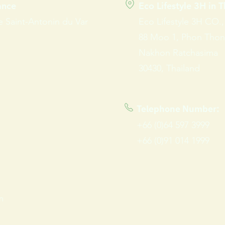
rance
Eco Lifestyle 3H in 
e Saint-Antonin du Var
Eco Lifestyle 3H CO.
88 Moo 1, Phon Thong 
Nakhon Ratchasima
30430, Thailand
Telephone Number:
+66 (0)64 597 3999
+66 (0)91 014 1999
m